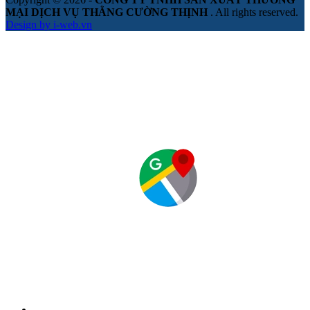
MẠI DỊCH VỤ THẰNG CƯỜNG THỊNH
. All rights reserved.
Design by i-web.vn