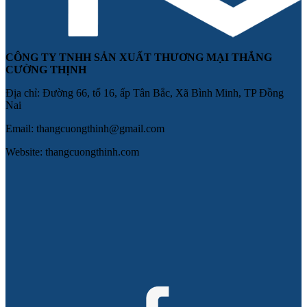
CÔNG TY TNHH SẢN XUẤT THƯƠNG MẠI THẮNG
CƯỜNG THỊNH
Địa chỉ: Đường 66, tổ 16, ấp Tân Bắc, Xã Bình Minh, TP Đồng
Nai
Email: thangcuongthinh@gmail.com
Website: thangcuongthinh.com