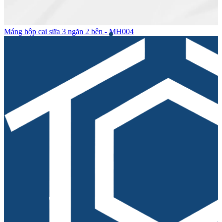
Máng hộp cai sữa 3 ngăn 2 bên - MH004