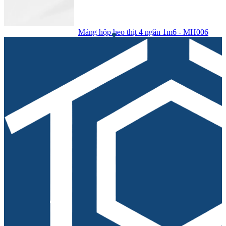
Máng hộp heo thịt 4 ngăn 1m6 - MH006