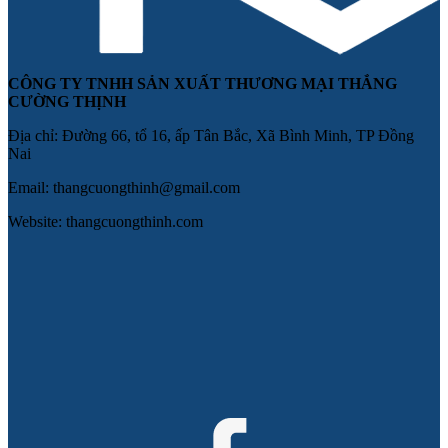
CÔNG TY TNHH SẢN XUẤT THƯƠNG MẠI THẮNG
CƯỜNG THỊNH
Địa chỉ: Đường 66, tổ 16, ấp Tân Bắc, Xã Bình Minh, TP Đồng
Nai
Email: thangcuongthinh@gmail.com
Website: thangcuongthinh.com