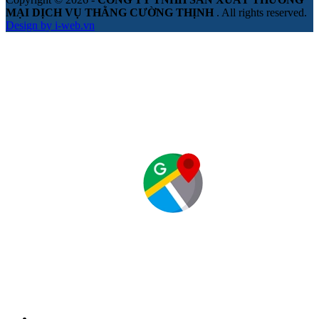
MẠI DỊCH VỤ THẰNG CƯỜNG THỊNH
. All rights reserved.
Design by i-web.vn