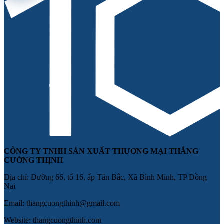
CÔNG TY TNHH SẢN XUẤT THƯƠNG MẠI THẮNG
CƯỜNG THỊNH
Địa chỉ: Đường 66, tổ 16, ấp Tân Bắc, Xã Bình Minh, TP Đồng
Nai
Email: thangcuongthinh@gmail.com
Website: thangcuongthinh.com