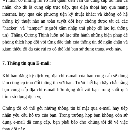
Vì luôn có những rủi ro liên quan đến vấn đề cung cấp dữ liệu cá
nhân, cho dù là cung cấp trực tiếp, qua điện thoại hay qua mạng
internet, hay qua các phương tiện kỹ thuật khác; và không có hệ
thống kỹ thuật nào an toàn tuyệt đối hay chống được tất cả các
"hacker" và "tamper" (người xâm nhập trái phép để lục lọi thông
tin), Thắng Cường Thịnh luôn nỗ lực tiến hành những biện pháp đề
phòng thích hợp đối với từng đặc tính của thông tin để ngăn chặn và
giảm thiểu tối đa các rủi ro có thể khi bạn sử dụng trang web này.
7. Thông tin qua E-mail:
Khi bạn đăng ký dịch vụ, địa chỉ e-mail của bạn cung cấp sẽ dùng
làm công cụ trao đổi thông tin với bạn. Trước hết bạn hãy chắc rằng
bạn cung cấp địa chỉ e-mail hữu dụng đối với bạn trong suốt quá
trình sử dụng dịch vụ.
Chúng tôi có thể gởi những thông tin bí mật qua e-mail hay tiếp
nhận yêu cầu hỗ trợ của bạn. Trong trường hợp bạn không còn sử
dụng e-mail đã cung cấp, bạn phải báo cho chúng tôi để về việc
thay đổi này.