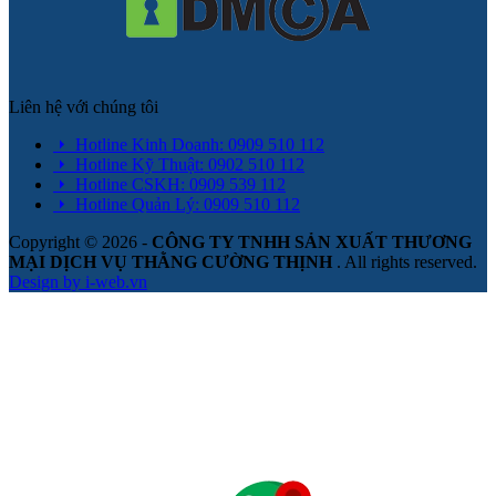
Liên hệ với chúng tôi
Hotline Kinh Doanh: 0909 510 112
Hotline Kỹ Thuật: 0902 510 112
Hotline CSKH: 0909 539 112
Hotline Quản Lý: 0909 510 112
Copyright © 2026 -
CÔNG TY TNHH SẢN XUẤT THƯƠNG
MẠI DỊCH VỤ THẰNG CƯỜNG THỊNH
. All rights reserved.
Design by i-web.vn