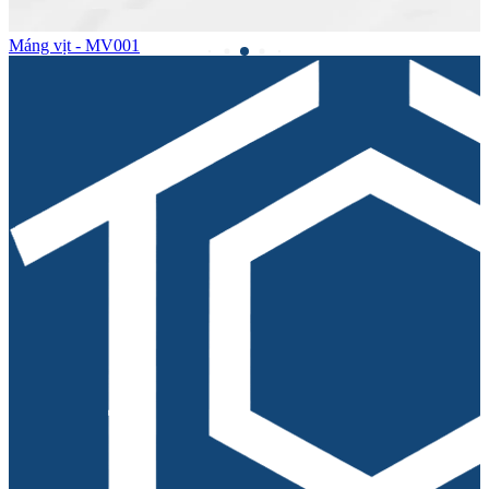
Máng vịt - MV001