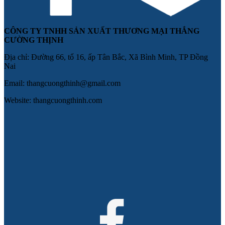
CÔNG TY TNHH SẢN XUẤT THƯƠNG MẠI THẮNG
CƯỜNG THỊNH
Địa chỉ: Đường 66, tổ 16, ấp Tân Bắc, Xã Bình Minh, TP Đồng
Nai
Email: thangcuongthinh@gmail.com
Website: thangcuongthinh.com