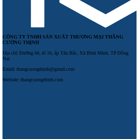
CÔNG TY TNHH SẢN XUẤT THƯƠNG MẠI THẮNG
CƯỜNG THỊNH
Địa chỉ: Đường 66, tổ 16, ấp Tân Bắc, Xã Bình Minh, TP Đồng
Nai
Email: thangcuongthinh@gmail.com
Website: thangcuongthinh.com