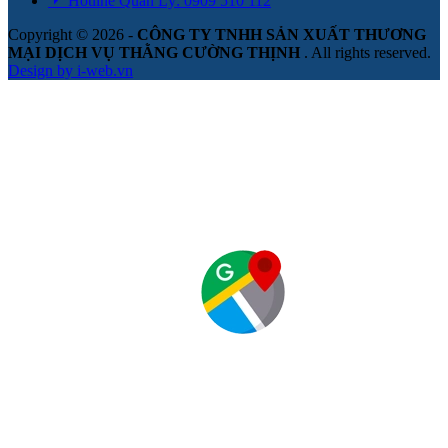
Hotline Quản Lý: 0909 510 112
Copyright © 2026 -
CÔNG TY TNHH SẢN XUẤT THƯƠNG
MẠI DỊCH VỤ THẰNG CƯỜNG THỊNH
. All rights reserved.
Design by i-web.vn