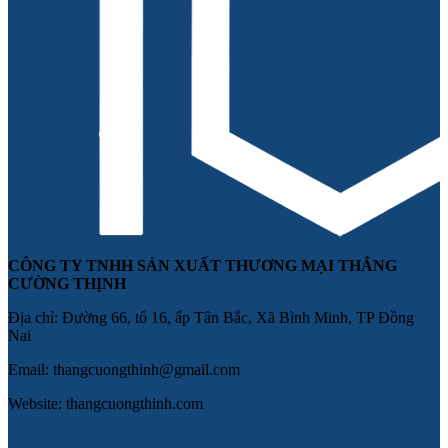
CÔNG TY TNHH SẢN XUẤT THƯƠNG MẠI THẮNG
CƯỜNG THỊNH
Địa chỉ: Đường 66, tổ 16, ấp Tân Bắc, Xã Bình Minh, TP Đồng
Nai
Email: thangcuongthinh@gmail.com
Website: thangcuongthinh.com