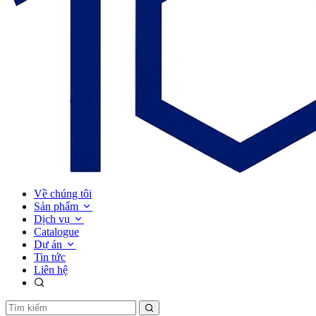
Về chúng tôi
Sản phẩm
Dịch vụ
Catalogue
Dự án
Tin tức
Liên hệ